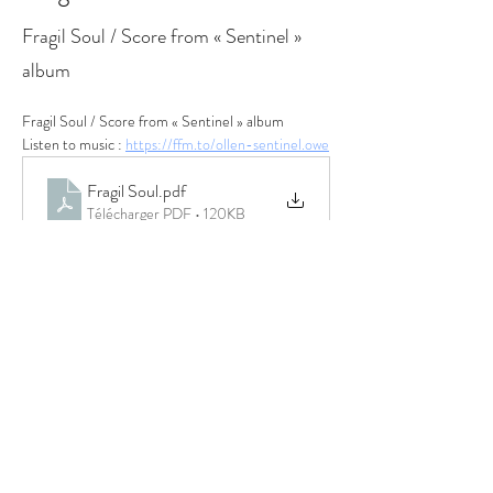
Fragil Soul / Score from « Sentinel »
album
Fragil Soul / Score from « Sentinel » album
Listen to music : 
https://ffm.to/ollen-sentinel.owe
Fragil Soul
.pdf
Télécharger PDF • 120KB
Previous
Next
© 2022 OLLEN
PARTNERS